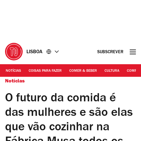
Ir
Ir
para
para
o
o
conteúdo
rodapé
LISBOA
SUBSCREVER
NOTÍCIAS
COISAS PARA FAZER
COMER & BEBER
CULTURA
COMPR
Notícias
O futuro da comida é
das mulheres e são elas
que vão cozinhar na