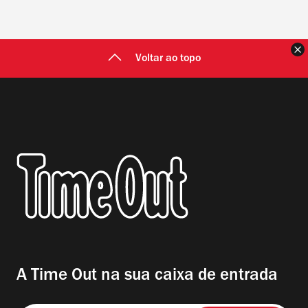
F
Voltar ao topo
A Time Out na sua caixa de entrada