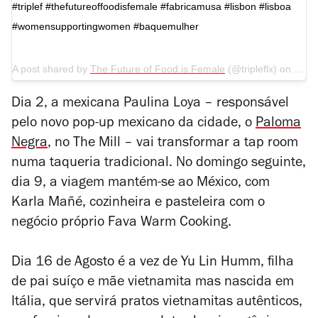
#triplef #thefutureoffoodisfemale #fabricamusa #lisbon #lisboa
#womensupportingwomen #baquemulher ⁣
A post shared by
The Future of Food is Female
(@tripleflx) on
Jul 
Dia 2, a mexicana Paulina Loya – responsável
pelo novo pop-up mexicano da cidade, o
Paloma
Negra
, no The Mill – vai transformar a tap room
numa taqueria tradicional. No domingo seguinte,
dia 9, a viagem mantém-se ao México, com
Karla Mañé, cozinheira e pasteleira com o
negócio próprio Fava Warm Cooking.
Dia 16 de Agosto é a vez de Yu Lin Humm, filha
de pai suíço e mãe vietnamita mas nascida em
Itália, que servirá pratos vietnamitas autênticos,