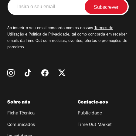
Insira
o
seu
email
Ao inserir o seu email concorda com os nossos
Termos de
Utilização
e
Política de Privacidade
, tal como concorda em receber
emails da Time Out com notícias, eventos, ofertas e promoções de
parceiros.
Sobre nós
Contacte-nos
Ficha Técnica
Publicidade
Comunicados
Time Out Market