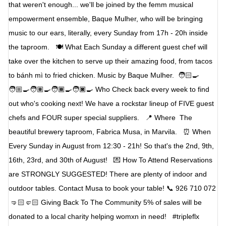
that weren't enough... we'll be joined by the femm musical
empowerment ensemble, Baque Mulher, who will be bringing
music to our ears, literally, every Sunday from 17h - 20h inside
the taproom. ⁣ ⁣ 🍽 What⁣ Each Sunday a different guest chef will
take over the kitchen to serve up their amazing food, from tacos
to bánh mì to fried chicken. Music by Baque Mulher.⁣ ⁣ 🧑🏻‍🍳
🧑🏼‍🍳🧑🏽‍🍳🧑🏾‍🍳🧑🏿‍🍳 Who⁣ Check back every week to find
out who's cooking next! We have a rockstar lineup of FIVE guest
chefs and FOUR super special suppliers. ⁣ ⁣ 📍 Where ⁣ The
beautiful brewery taproom, Fabrica Musa, in Marvila. ⁣ ⁣ ⏰ When⁣
Every Sunday in August from 12:30 - 21h! So that's the 2nd, 9th,
16th, 23rd, and 30th of August! ⁣ ⁣ 💌 How To Attend⁣ Reservations
are STRONGLY SUGGESTED! There are plenty of indoor and
outdoor tables. Contact Musa to book your table!⁣ 📞 926 710 072⁣
⁣ 🤜🏻🤛🏻 Giving Back To The Community⁣ 5% of sales will be
donated to a local charity helping womxn in need! ⁣ ⁣ #tripleflx