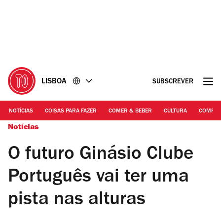
Ir
Ir
para
para
o
o
conteúdo
rodapé
LISBOA
SUBSCREVER
NOTÍCIAS
COISAS PARA FAZER
COMER & BEBER
CULTURA
COMPR
Notícias
O futuro Ginásio Clube
Português vai ter uma
pista nas alturas