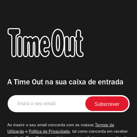
A Time Out na sua caixa de entrada
Insira
o
seu
email
Ao inserir o seu email concorda com os nossos
Termos de
Utilização
e
Política de Privacidade
, tal como concorda em receber