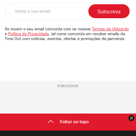
Insira
o
seu
email
Ao inserir o seu email concorda com os nossos
Termos de Utilização
e
Política de Privacidade
, tal como concorda em receber emails da
Time Out com notícias, eventos, ofertas e promoções de parceiros.
PUBLICIDADE
F
Voltar ao topo