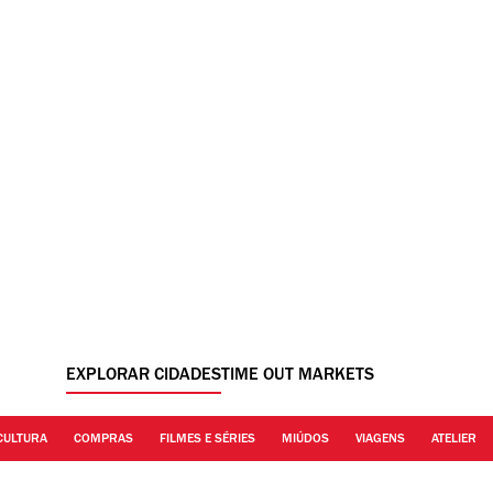
EXPLORAR CIDADES
TIME OUT MARKETS
CULTURA
COMPRAS
FILMES E SÉRIES
MIÚDOS
VIAGENS
ATELIER