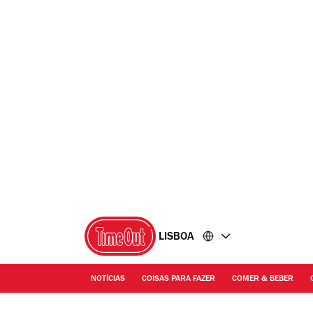
Ir
Ir
para
para
o
o
conteúdo
rodapé
LISBOA
NOTÍCIAS
COISAS PARA FAZER
COMER & BEBER