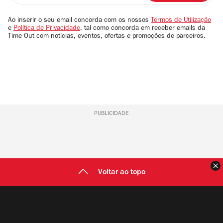
seu
email
Ao inserir o seu email concorda com os nossos
Termos de Utilização
e
Política de Privacidade
, tal como concorda em receber emails da
Time Out com notícias, eventos, ofertas e promoções de parceiros.
PUBLICIDADE
F
Voltar ao topo