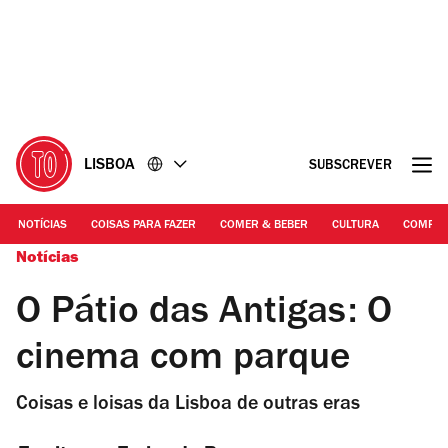
Ir
Ir
para
para
o
o
conteúdo
rodapé
LISBOA
SUBSCREVER
NOTÍCIAS
COISAS PARA FAZER
COMER & BEBER
CULTURA
COMPR
Notícias
O Pátio das Antigas: O
cinema com parque
Coisas e loisas da Lisboa de outras eras