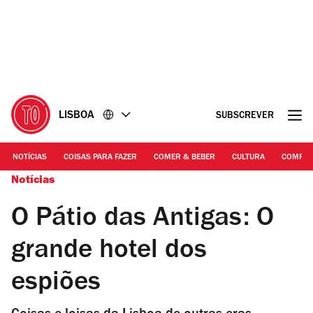
Ir
Ir
para
para
o
o
conteúdo
rodapé
LISBOA
SUBSCREVER
NOTÍCIAS
COISAS PARA FAZER
COMER & BEBER
CULTURA
COMPR
Notícias
O Pátio das Antigas: O
grande hotel dos
espiões