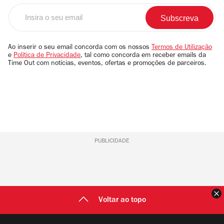
Insira
o
seu
email
Ao inserir o seu email concorda com os nossos
Termos de Utilização
e
Política de Privacidade
, tal como concorda em receber emails da
Time Out com notícias, eventos, ofertas e promoções de parceiros.
PUBLICIDADE
F
Voltar ao topo