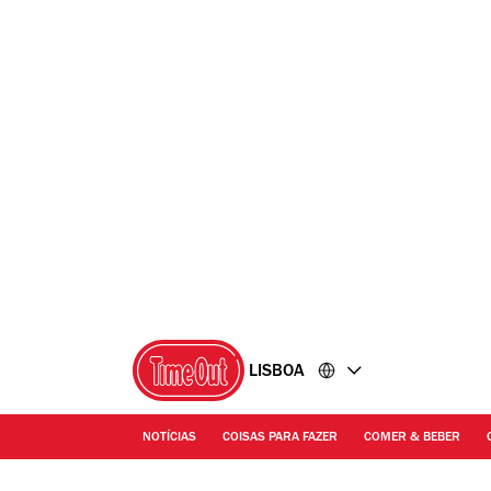
Ir
Ir
para
para
o
o
conteúdo
rodapé
LISBOA
NOTÍCIAS
COISAS PARA FAZER
COMER & BEBER