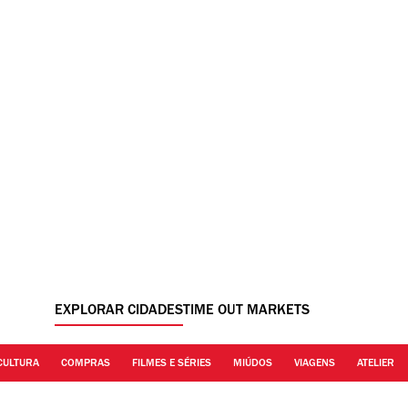
EXPLORAR CIDADES
TIME OUT MARKETS
CULTURA
COMPRAS
FILMES E SÉRIES
MIÚDOS
VIAGENS
ATELIER