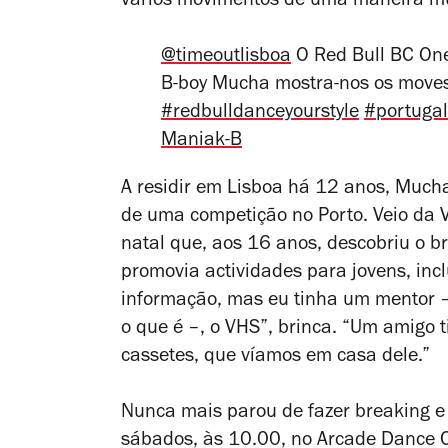
vários movimentos de uma maneira mui
@timeoutlisboa
O Red Bull BC One
B-boy Mucha mostra-nos os moves 
#redbulldanceyourstyle
#portugal
Maniak-B
A residir em Lisboa há 12 anos, Mucha
de uma competição no Porto. Veio da V
natal que, aos 16 anos, descobriu o b
promovia actividades para jovens, incl
informação, mas eu tinha um mentor –
o que é –, o VHS”, brinca. “Um amigo t
cassetes, que víamos em casa dele.”
Nunca mais parou de fazer breaking e 
sábados, às 10.00, no Arcade Dance C