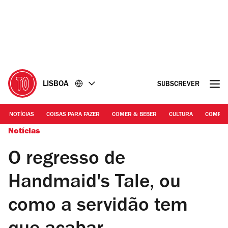
Ir
Ir
para
para
o
o
conteúdo
rodapé
LISBOA
SUBSCREVER
NOTÍCIAS
COISAS PARA FAZER
COMER & BEBER
CULTURA
COMPR
Notícias
O regresso de
Handmaid's Tale, ou
como a servidão tem