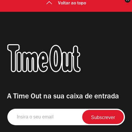
Voltar ao topo
A Time Out na sua caixa de entrada
Insira
o
seu