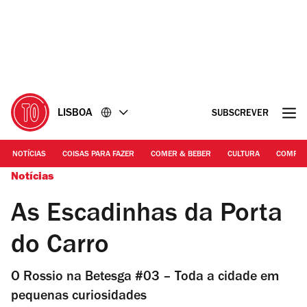
Ir
Ir
para
para
o
o
conteúdo
rodapé
LISBOA
SUBSCREVER
NOTÍCIAS
COISAS PARA FAZER
COMER & BEBER
CULTURA
COMPR
Notícias
As Escadinhas da Porta
do Carro
O Rossio na Betesga #03 – Toda a cidade em
pequenas curiosidades