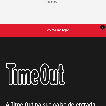
PUBLICIDADE
F
Voltar ao topo
A Time Out na sua caixa de entrada