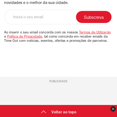
novidades e o melhor da sua cidade.
Insira
o
seu
email
Ao inserir o seu email concorda com os nossos
Termos de Utilização
e
Política de Privacidade
, tal como concorda em receber emails da
Time Out com notícias, eventos, ofertas e promoções de parceiros.
PUBLICIDADE
F
Voltar ao topo