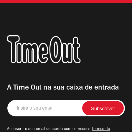
A Time Out na sua caixa de entrada
Insira
o
seu
email
Ao inserir o seu email concorda com os nossos
Termos de