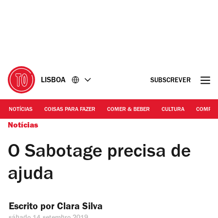
Ir
Ir
para
para
o
o
conteúdo
rodapé
LISBOA
SUBSCREVER
NOTÍCIAS
COISAS PARA FAZER
COMER & BEBER
CULTURA
COMPR
Notícias
O Sabotage precisa de
ajuda
Escrito por 
Clara Silva