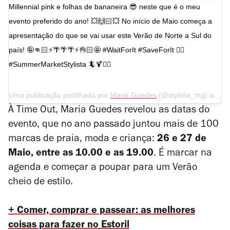
Millennial pink e folhas de bananeira 😎 neste que é o meu
evento preferido do ano! 💥🙌🏻💥 No início de Maio começa a
apresentação do que se vai usar este Verão de Norte a Sul do
país! 🤪👊🏻⚡️🌴🌴🌴⚡️👌🏻🤩 #WaitForIt #SaveForIt ☝🏻
#SummerMarketStylista 🦎🍹✌🏻
Uma publicação partilhada por
Maria Guedes
(@stylista_mg) a
4 de
À Time Out, Maria Guedes revelou as datas do
evento, que no ano passado juntou mais de 100
marcas de praia, moda e criança:
26 e 27 de
Maio, entre as 10.00 e as 19.00
. É marcar na
agenda e começar a poupar para um Verão
cheio de estilo.
+ Comer, comprar e passear: as melhores
coisas para fazer no Estoril