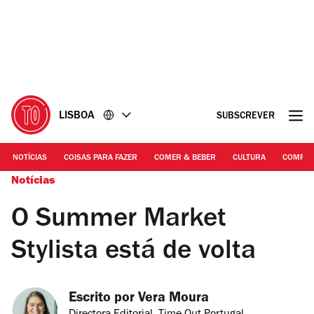
Ir
Ir
para
para
o
o
conteúdo
rodapé
LISBOA
SUBSCREVER
NOTÍCIAS
COISAS PARA FAZER
COMER & BEBER
CULTURA
COMPR
Notícias
O Summer Market
Stylista está de volta
Escrito por 
Vera Moura