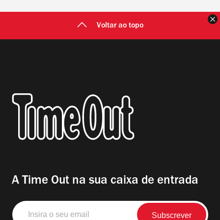
F
Voltar ao topo
A Time Out na sua caixa de entrada
Insira
o