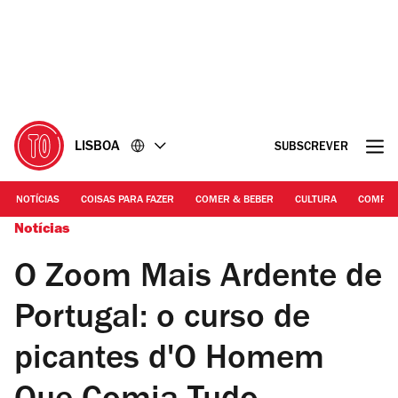
Ir
Ir
para
para
o
o
conteúdo
rodapé
LISBOA
SUBSCREVER
NOTÍCIAS
COISAS PARA FAZER
COMER & BEBER
CULTURA
COMPR
Notícias
O Zoom Mais Ardente de
Portugal: o curso de
picantes d'O Homem