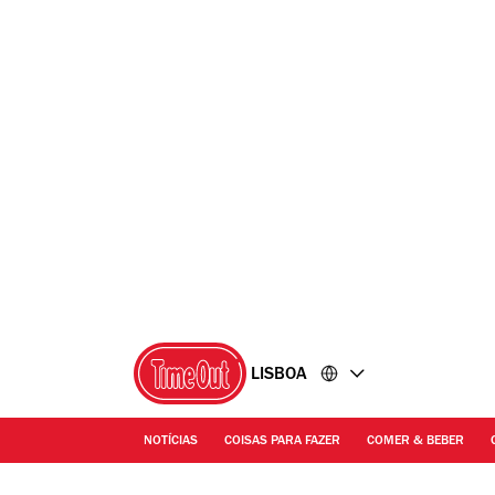
Ir
Ir
para
para
o
o
conteúdo
rodapé
LISBOA
NOTÍCIAS
COISAS PARA FAZER
COMER & BEBER