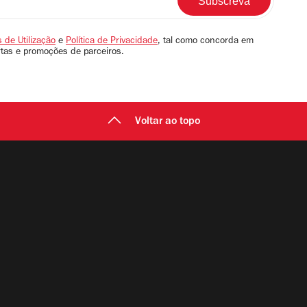
 de Utilização
e
Política de Privacidade
, tal como concorda em
rtas e promoções de parceiros.
Voltar ao topo