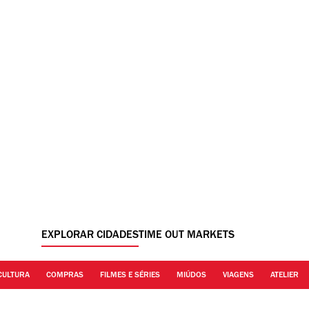
EXPLORAR CIDADES
TIME OUT MARKETS
CULTURA
COMPRAS
FILMES E SÉRIES
MIÚDOS
VIAGENS
ATELIER