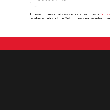
o
seu
email
Ao inserir o seu email concorda com os nossos
Termos
receber emails da Time Out com notícias, eventos, ofe