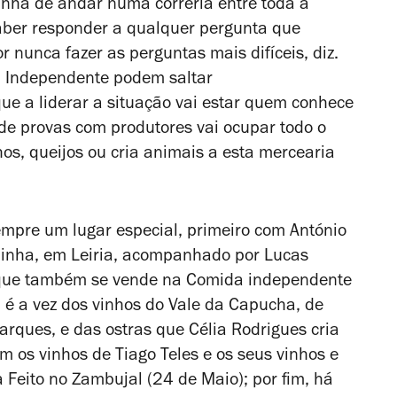
inha de andar numa correria entre toda a
 saber responder a qualquer pergunta que
 nunca fazer as perguntas mais difíceis, diz.
a Independente podem saltar
ue a liderar a situação vai estar quem conhece
 de provas com produtores vai ocupar todo o
os, queijos ou cria animais a esta mercearia
empre um lugar especial, primeiro com António
dinha, em Leiria, acompanhado por Lucas
 que também se vende na Comida independente
 é a vez dos vinhos do Vale da Capucha, de
arques, e das ostras que Célia Rodrigues cria
m os vinhos de Tiago Teles e os seus vinhos e
Feito no Zambujal (24 de Maio); por fim, há