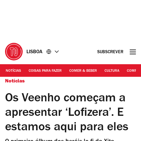
Ir
Ir
para
para
o
o
conteúdo
rodapé
LISBOA
SUBSCREVER
NOTÍCIAS
COISAS PARA FAZER
COMER & BEBER
CULTURA
COMPR
Notícias
Os Veenho começam a
apresentar ‘Lofizera’. E
estamos aqui para eles