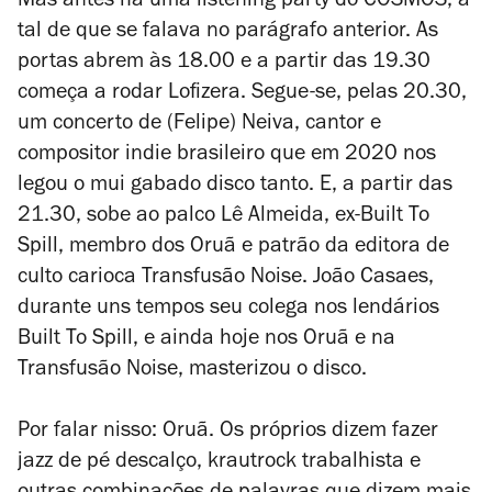
Mas antes há uma
listening party
do COSMOS, a
tal de que se falava no parágrafo anterior. As
portas abrem às 18.00 e a partir das 19.30
começa a rodar
Lofizera
. Segue-se, pelas 20.30,
um concerto de (Felipe) Neiva, cantor e
compositor indie brasileiro que em 2020 nos
legou o mui gabado disco
tanto.
E, a partir das
21.30, sobe ao palco Lê Almeida, ex-Built To
Spill, membro dos Oruã e patrão da editora de
culto carioca Transfusão Noise. João Casaes,
durante uns tempos seu colega nos lendários
Built To Spill, e ainda hoje nos Oruã e na
Transfusão Noise, masterizou o disco.
Por falar nisso: Oruã. Os próprios dizem fazer
jazz de pé descalço, krautrock trabalhista e