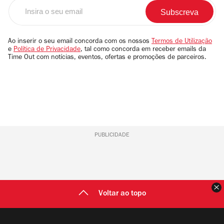
Insira
o
seu
email
Ao inserir o seu email concorda com os nossos
Termos de Utilização
e
Política de Privacidade
, tal como concorda em receber emails da
Time Out com notícias, eventos, ofertas e promoções de parceiros.
PUBLICIDADE
F
Voltar ao topo