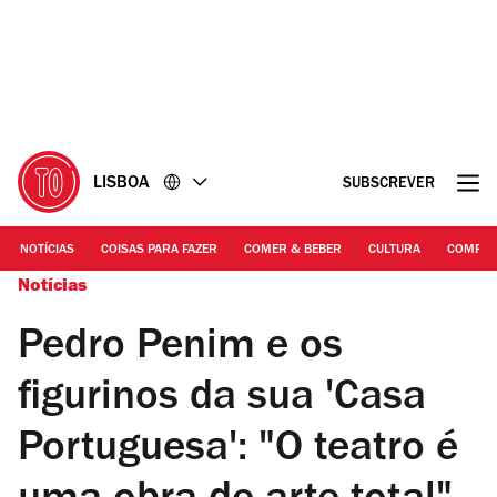
Ir
Ir
para
para
o
o
conteúdo
rodapé
LISBOA
SUBSCREVER
NOTÍCIAS
COISAS PARA FAZER
COMER & BEBER
CULTURA
COMPR
Notícias
Pedro Penim e os
figurinos da sua 'Casa
Portuguesa': "O teatro é