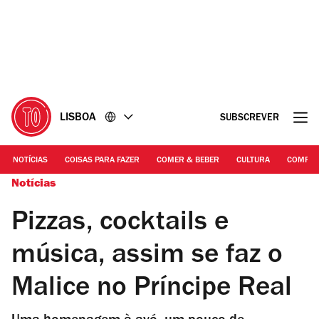
Ir
Ir
para
para
o
o
conteúdo
rodapé
LISBOA
SUBSCREVER
NOTÍCIAS
COISAS PARA FAZER
COMER & BEBER
CULTURA
COMPR
Notícias
Pizzas, cocktails e
música, assim se faz o
Malice no Príncipe Real