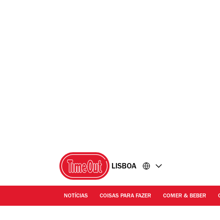
Ir
Ir
para
para
o
o
conteúdo
rodapé
LISBOA
NOTÍCIAS
COISAS PARA FAZER
COMER & BEBER