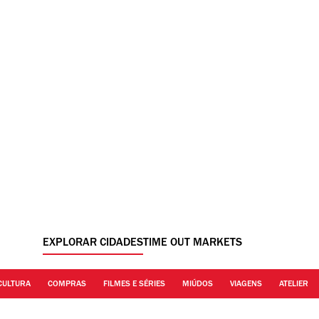
EXPLORAR CIDADES
TIME OUT MARKETS
CULTURA
COMPRAS
FILMES E SÉRIES
MIÚDOS
VIAGENS
ATELIER