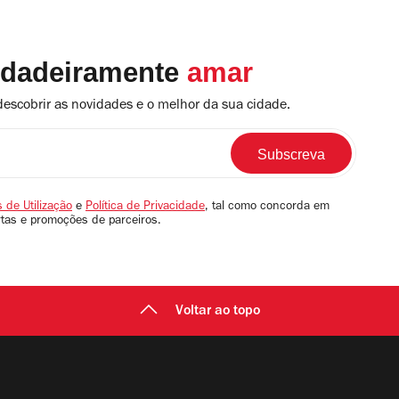
rdadeiramente
amar
descobrir as novidades e o melhor da sua cidade.
 de Utilização
e
Política de Privacidade
, tal como concorda em
rtas e promoções de parceiros.
Voltar ao topo