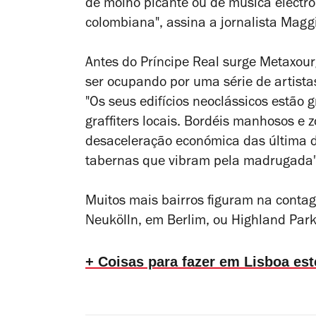
de molho picante ou de música electró
colombiana", assina a jornalista Magg
Antes do Príncipe Real surge Metaxou
ser ocupando por uma série de artistas
"Os seus edifícios neoclássicos estão 
graffiters locais. Bordéis manhosos 
desaceleração económica das última d
tabernas que vibram pela madrugada",
Muitos mais bairros figuram na contag
Neukölln, em Berlim, ou Highland Park
+ Coisas para fazer em Lisboa es