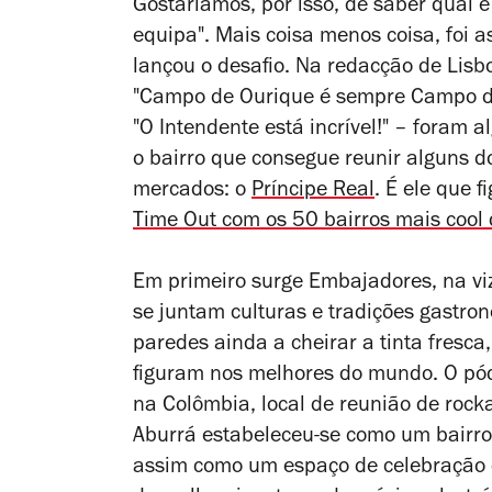
Gostaríamos, por isso, de saber qual é
equipa". Mais coisa menos coisa, foi 
lançou o desafio. Na redacção de Lisbo
"Campo de Ourique é sempre Campo de
"O Intendente está incrível!" – foram
o bairro que consegue reunir alguns do
mercados: o
Príncipe Real
. É ele que 
Time Out com os 50 bairros mais
cool
Em primeiro surge Embajadores, na vi
se juntam culturas e tradições gastron
paredes ainda a cheirar a tinta fresca
figuram nos melhores do mundo. O pód
na Colômbia, local de reunião de rocka
Aburrá estabeleceu-se como um bairro 
assim como um espaço de celebração d