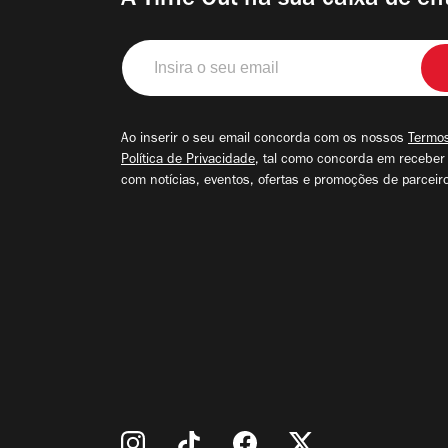
A Time Out na sua caixa de en
Insira
o
seu
email
Ao inserir o seu email concorda com os nossos
Termos
Política de Privacidade
, tal como concorda em receber
com notícias, eventos, ofertas e promoções de parceir