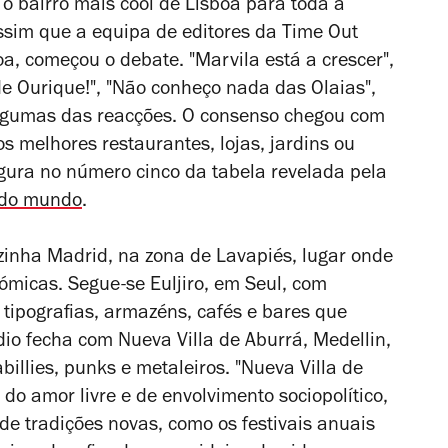
 o bairro mais
cool
de Lisboa para toda a
assim que a equipa de editores da Time Out
a, começou o debate. "Marvila está a crescer",
 Ourique!", "Não conheço nada das Olaias",
 algumas das reacções. O consenso chegou com
s melhores restaurantes, lojas, jardins ou
figura no número cinco da tabela revelada pela
do mundo
.
zinha Madrid, na zona de Lavapiés, lugar onde
ómicas. Segue-se Euljiro, em Seul, com
, tipografias, armazéns, cafés e bares que
io fecha com Nueva Villa de Aburrá, Medellin,
billies, punks e metaleiros. "Nueva Villa de
do amor livre e de envolvimento sociopolítico,
e tradições novas, como os festivais anuais