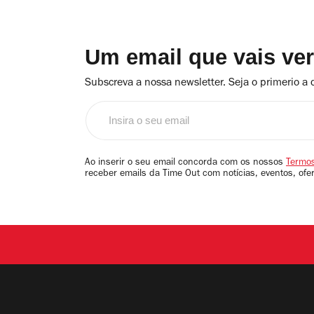
Um email que vais ve
Subscreva a nossa newsletter. Seja o primerio a 
Insira
o
seu
email
Ao inserir o seu email concorda com os nossos
Termos
receber emails da Time Out com notícias, eventos, ofe