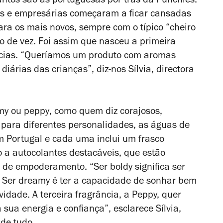
ntos são as portuguesas por trás da Punchies.
s e empresárias começaram a ficar cansadas
ara os mais novos, sempre com o típico “cheiro
to de vez. Foi assim que nasceu a primeira
âncias. “Queríamos um produto com aromas
diárias das crianças”, diz-nos Sílvia, directora
my
ou
peppy
, como quem diz corajosos,
para diferentes personalidades, as águas de
m Portugal e cada uma inclui um frasco
o a autocolantes destacáveis, que estão
as de empoderamento. “Ser
boldy
significa ser
. Ser
dreamy
é ter a capacidade de sonhar bem
vidade. A terceira fragrância, a Peppy, quer
 sua energia e confiança”, esclarece Sílvia,