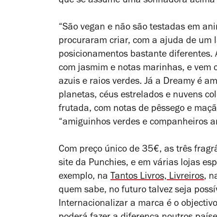
que se assume uma sonhadora acima 
“São vegan e não são testadas em anim
procuraram criar, com a ajuda de um l
posicionamentos bastante diferentes. 
com jasmim e notas marinhas, e vem c
azuis e raios verdes. Já a Dreamy é a
planetas, céus estrelados e nuvens co
frutada, com notas de pêssego e maçã,
“amiguinhos verdes e companheiros a
Com preço único de 35€, as três fragr
site da Punchies, e em várias lojas es
exemplo, na
Tantos Livros, Livreiros
, 
quem sabe, no futuro talvez seja possí
Internacionalizar a marca é o object