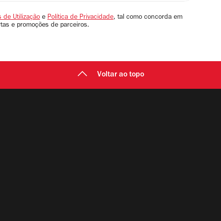
 de Utilização
e
Política de Privacidade
, tal como concorda em
rtas e promoções de parceiros.
Voltar ao topo