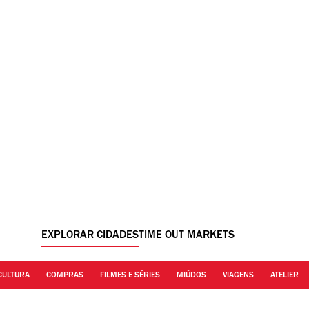
EXPLORAR CIDADES
TIME OUT MARKETS
CULTURA
COMPRAS
FILMES E SÉRIES
MIÚDOS
VIAGENS
ATELIER