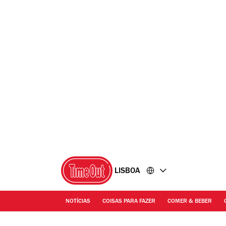
Ir
Ir
para
para
o
o
conteúdo
rodapé
LISBOA
NOTÍCIAS
COISAS PARA FAZER
COMER & BEBER