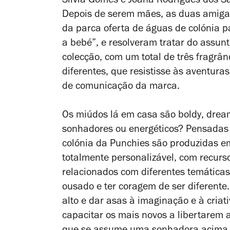
Sílvia Gomes e Joana Rodrigues dos Sa
Depois de serem mães, as duas amiga
da parca oferta de águas de colónia p
a bebé”, e resolveram tratar do assun
colecção, com um total de três fragr
diferentes, que resistisse às aventuras 
de comunicação da marca.
Os miúdos lá em casa são
boldy
,
drea
sonhadores ou energéticos? Pensadas 
colónia da Punchies são produzidas e
totalmente personalizável, com recurs
relacionados com diferentes temátic
ousado e ter coragem de ser diferente
alto e dar asas à imaginação e à criati
capacitar os mais novos a libertarem a