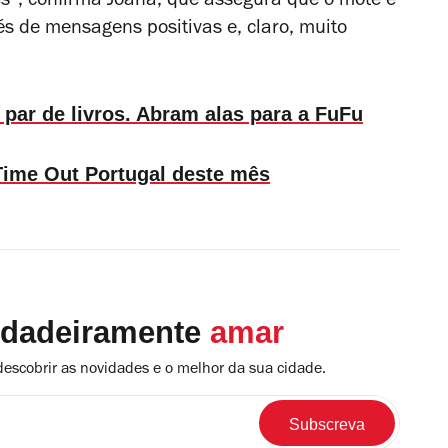
es”, confirma Joana, que assegura que o mote é
és de mensagens positivas e, claro, muito
par de livros. Abram alas para a FuFu
a Time Out Portugal deste mês
rdadeiramente
amar
descobrir as novidades e o melhor da sua cidade.