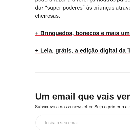
poderá fazer a diferença noutros país
dar “super poderes” às crianças atrav
cheirosas.
+ Brinquedos, bonecos e mais um 
+ Leia, grátis, a edição digital d
Um email que vais ve
Subscreva a nossa newsletter. Seja o primerio a 
Insira
o