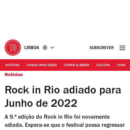
Ir
Ir
para
para
o
o
conteúdo
rodapé
LISBOA
SUBSCREVER
NOTÍCIAS
COISAS PARA FAZER
COMER & BEBER
CULTURA
COMPR
Notícias
Rock in Rio adiado para
Junho de 2022
A 9.ª edição do Rock in Rio foi novamente
adiada. Espera-se que o festival possa regressar