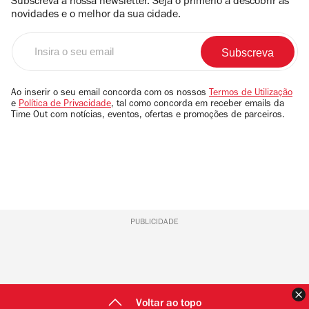
Subscreva a nossa newsletter. Seja o primerio a descobrir as
novidades e o melhor da sua cidade.
Insira
o
seu
email
Ao inserir o seu email concorda com os nossos
Termos de Utilização
e
Política de Privacidade
, tal como concorda em receber emails da
Time Out com notícias, eventos, ofertas e promoções de parceiros.
PUBLICIDADE
F
Voltar ao topo