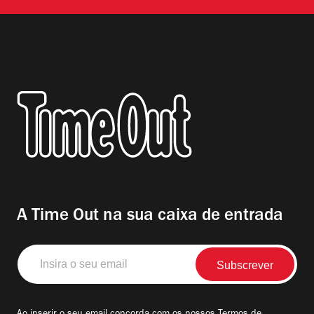
A Time Out na sua caixa de entrada
Insira
o
seu
email