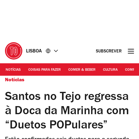
Ir
Ir
para
para
o
o
conteúdo
rodapé
LISBOA
SUBSCREVER
NOTÍCIAS
COISAS PARA FAZER
COMER & BEBER
CULTURA
COMPR
Notícias
Santos no Tejo regressa
à Doca da Marinha com
“Duetos POPulares”