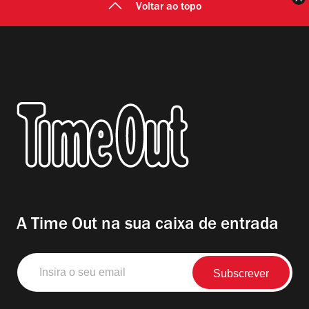
Voltar ao topo
A Time Out na sua caixa de entrada
Insira
o
seu