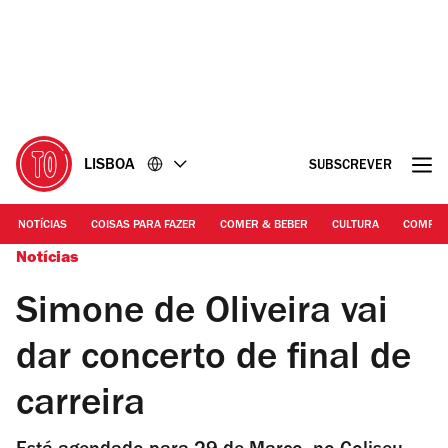
Ir
Ir
para
para
o
o
conteúdo
rodapé
LISBOA
SUBSCREVER
NOTÍCIAS
COISAS PARA FAZER
COMER & BEBER
CULTURA
COMPR
Notícias
Simone de Oliveira vai
dar concerto de final de
carreira