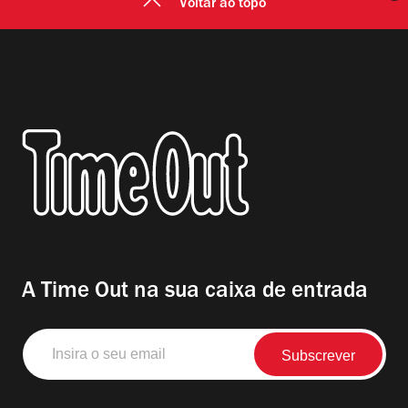
Voltar ao topo
A Time Out na sua caixa de entrada
Insira
o
seu
email