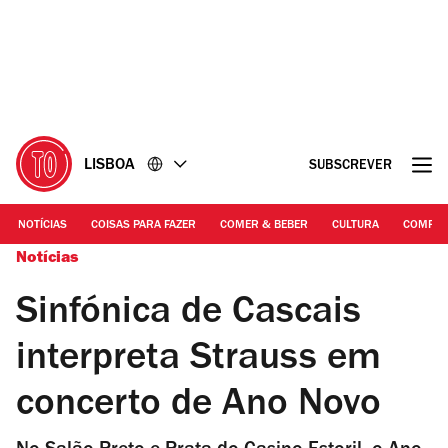
Ir
Ir
para
para
o
o
conteúdo
rodapé
LISBOA
SUBSCREVER
NOTÍCIAS
COISAS PARA FAZER
COMER & BEBER
CULTURA
COMPR
Notícias
Sinfónica de Cascais
interpreta Strauss em
concerto de Ano Novo