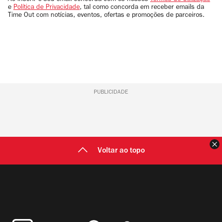
Ao inserir o seu email concorda com os nossos
Termos de Utilização
e
Política de Privacidade
, tal como concorda em receber emails da
Time Out com notícias, eventos, ofertas e promoções de parceiros.
PUBLICIDADE
F
Voltar ao topo