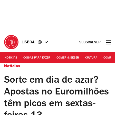
Ir
Ir
para
para
o
o
conteúdo
rodapé
LISBOA
SUBSCREVER
NOTÍCIAS
COISAS PARA FAZER
COMER & BEBER
CULTURA
COMPR
Notícias
Sorte em dia de azar?
Apostas no Euromilhões
têm picos em sextas-