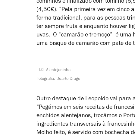
cominhos e finalizado com tomilho (6,
(4,50€). “Pela primeira vez em cinco a
forma tradicional, para as pessoas tri
ter sempre fruta e enquanto houver fig
uvas.
O “camarão e tremoço”
é uma 
uma bisque de camarão com paté de t
Alentejaninha
Fotografia: Duarte Drago
Outro destaque de Leopoldo vai para a
“Pegámos em seis receitas de frances
enchidos alentejanos, trocámos o Port
ingredientes transversais à francesinh
Molho feito, é servido com bochecha d