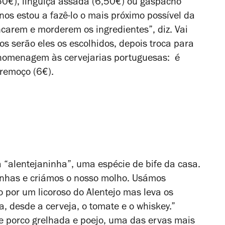
50€), linguiça assada (6,50€) ou gaspacho
nos estou a fazê-lo o mais próximo possível da
ncarem e morderem os ingredientes”, diz. Vai
os serão eles os escolhidos, depois troca para
homenagem às cervejarias portuguesas:
é
remoço (6€).
 “alentejaninha”, uma espécie de bife da casa.
inhas e criámos o nosso molho. Usámos
o por um licoroso do Alentejo mas leva os
a, desde a cerveja, o tomate e o whiskey.”
e porco grelhada e poejo, uma das ervas mais