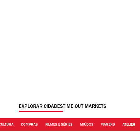
EXPLORAR CIDADES
TIME OUT MARKETS
CULTURA
COMPRAS
FILMES E SÉRIES
MIÚDOS
VIAGENS
ATELIER