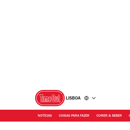
Ir
Ir
para
para
o
o
conteúdo
rodapé
LISBOA
NOTÍCIAS
COISAS PARA FAZER
COMER & BEBER