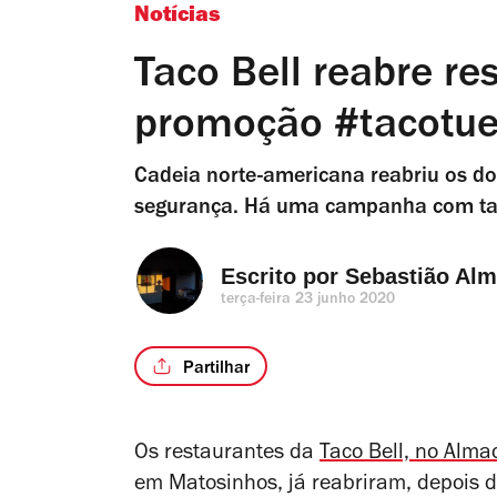
Notícias
Taco Bell reabre r
promoção #tacotu
Cadeia norte-americana reabriu os do
segurança. Há uma campanha com tac
Escrito por 
Sebastião Alm
terça-feira 23 junho 2020
Partilhar
Os restaurantes da
Taco Bell, no Alm
em Matosinhos, já reabriram, depois 