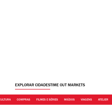
EXPLORAR CIDADES
TIME OUT MARKETS
CULTURA
COMPRAS
FILMES E SÉRIES
MIÚDOS
VIAGENS
ATELIER