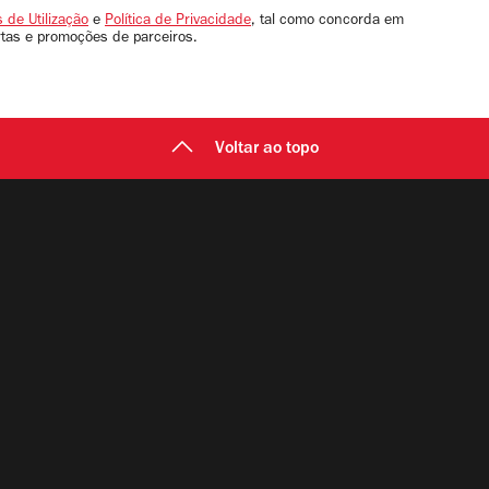
 de Utilização
e
Política de Privacidade
, tal como concorda em
rtas e promoções de parceiros.
Voltar ao topo