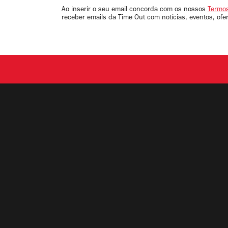
email
Ao inserir o seu email concorda com os nossos
Termos
receber emails da Time Out com notícias, eventos, ofe