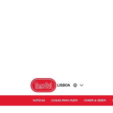
Ir
Ir
para
para
o
o
conteúdo
rodapé
LISBOA
NOTÍCIAS
COISAS PARA FAZER
COMER & BEBER