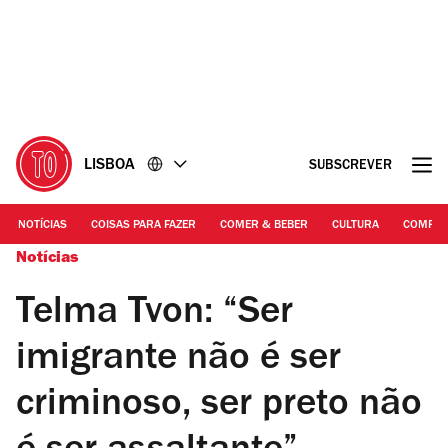
Ir
Ir
para
para
o
o
conteúdo
rodapé
LISBOA
SUBSCREVER
NOTÍCIAS
COISAS PARA FAZER
COMER & BEBER
CULTURA
COMPR
Notícias
Telma Tvon: “Ser
imigrante não é ser
criminoso, ser preto não