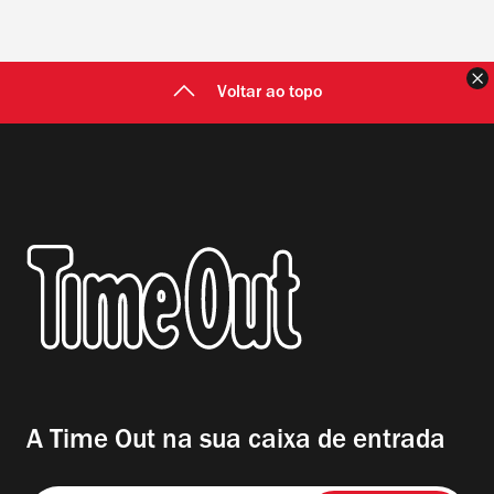
F
Voltar ao topo
A Time Out na sua caixa de entrada