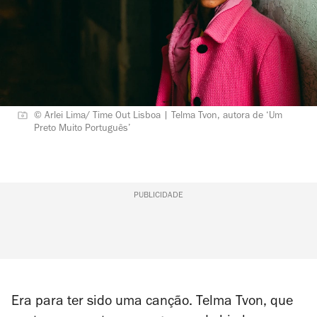
© Arlei Lima/ Time Out Lisboa | Telma Tvon, autora de ‘Um
Preto Muito Português’
PUBLICIDADE
Era para ter sido uma canção. Telma Tvon, que