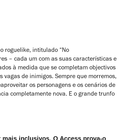
do
roguelike
, intitulado “No
res – cada um com as suas características e
ados à medida que se completam objectivos
vas vagas de inimigos. Sempre que morremos,
eaproveitar os personagens e os cenários de
ncia completamente nova. E o grande trunfo
r mais inclusivos. O Access prova-o