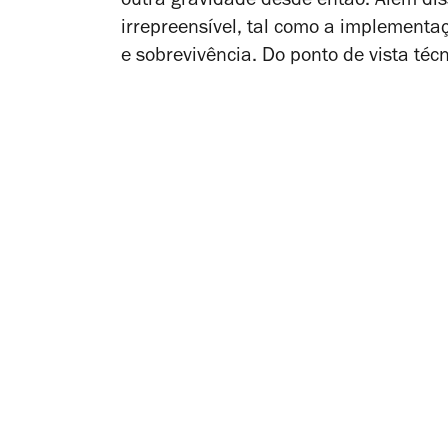
outra gravidade desde então. Além dis
irrepreensível, tal como a implementa
e sobrevivência. Do ponto de vista té