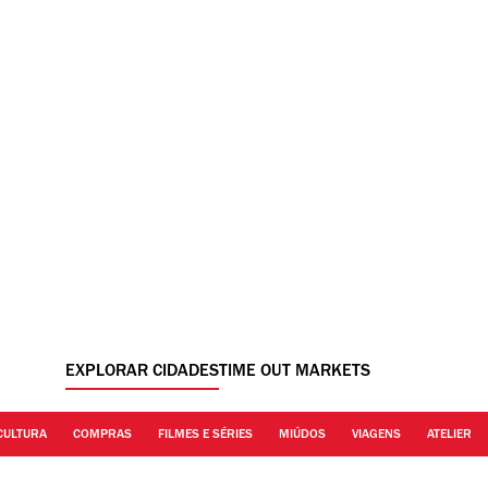
EXPLORAR CIDADES
TIME OUT MARKETS
CULTURA
COMPRAS
FILMES E SÉRIES
MIÚDOS
VIAGENS
ATELIER