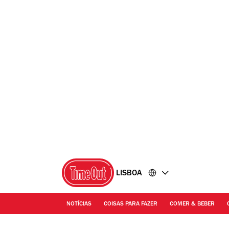
Ir
Ir
para
para
o
o
conteúdo
rodapé
LISBOA
NOTÍCIAS
COISAS PARA FAZER
COMER & BEBER