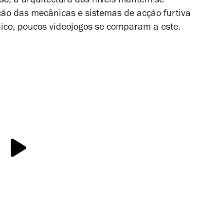
so, a arquitectura dos níveis mantém-se
ção das mecânicas e sistemas de acção furtiva
cnico, poucos videojogos se comparam a este.