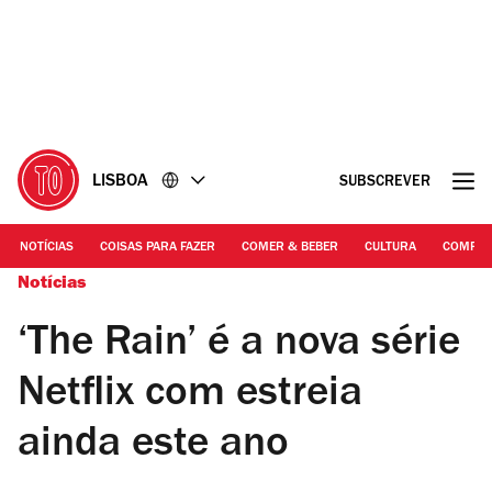
Ir
Ir
para
para
o
o
conteúdo
rodapé
LISBOA
SUBSCREVER
NOTÍCIAS
COISAS PARA FAZER
COMER & BEBER
CULTURA
COMPR
Notícias
‘The Rain’ é a nova série
Netflix com estreia
ainda este ano