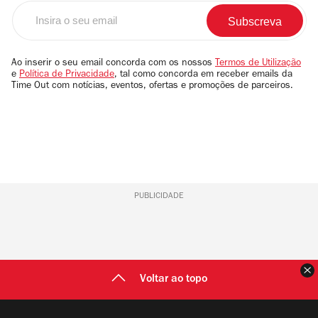
Insira
o
seu
email
Ao inserir o seu email concorda com os nossos
Termos de Utilização
e
Política de Privacidade
, tal como concorda em receber emails da
Time Out com notícias, eventos, ofertas e promoções de parceiros.
PUBLICIDADE
F
Voltar ao topo