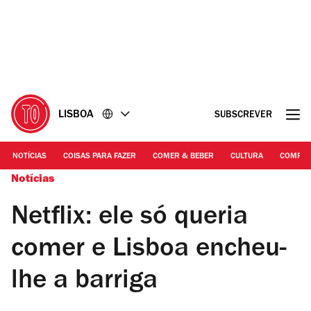
Ir
Ir
para
para
o
o
conteúdo
rodapé
LISBOA
SUBSCREVER
NOTÍCIAS
COISAS PARA FAZER
COMER & BEBER
CULTURA
COMPR
Notícias
Netflix: ele só queria
comer e Lisboa encheu-
lhe a barriga