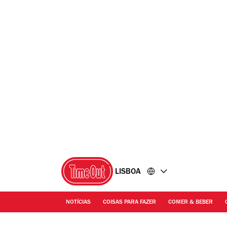
Ir
Ir
para
para
o
o
conteúdo
rodapé
LISBOA
NOTÍCIAS
COISAS PARA FAZER
COMER & BEBER