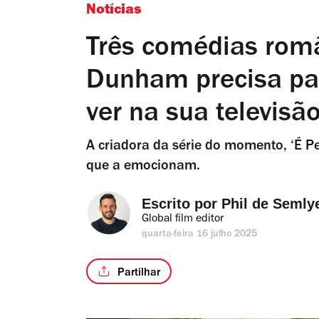
Notícias
Três comédias rom
Dunham precisa par
ver na sua televisã
A criadora da série do momento, ‘É Pe
que a emocionam.
Escrito por 
Phil de Semly
Global film editor
quarta-feira 16 julho 2025
Partilhar