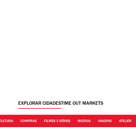
EXPLORAR CIDADES
TIME OUT MARKETS
CULTURA
COMPRAS
FILMES E SÉRIES
MIÚDOS
VIAGENS
ATELIER