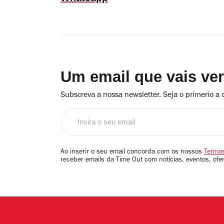
Um email que vais ve
Subscreva a nossa newsletter. Seja o primerio a 
Insira
o
seu
email
Ao inserir o seu email concorda com os nossos
Termos
receber emails da Time Out com notícias, eventos, ofe