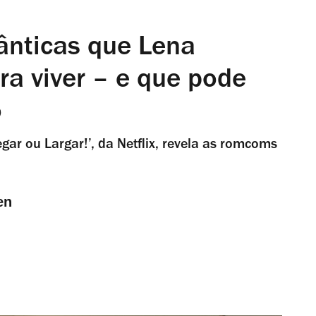
ânticas que Lena
a viver – e que pode
o
gar ou Largar!’, da Netflix, revela as romcoms
en