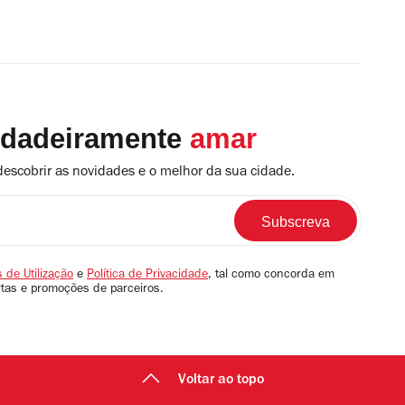
rdadeiramente
amar
descobrir as novidades e o melhor da sua cidade.
 de Utilização
e
Política de Privacidade
, tal como concorda em
rtas e promoções de parceiros.
Voltar ao topo