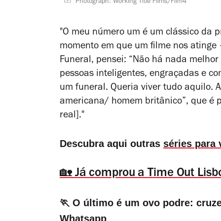
Photograph: Working Title Films/Film4
"O meu número um é um clássico da pr
momento em que um filme nos atinge 
Funeral
, pensei: “Não há nada melhor 
pessoas inteligentes, engraçadas e co
um funeral. Queria viver tudo aquilo. 
americana/ homem britânico”, que é p
real]."
Descubra aqui outras
séries para
🏡 Já comprou a Time Out Lisb
🏃 O último é um ovo podre: cruz
Whatsapp