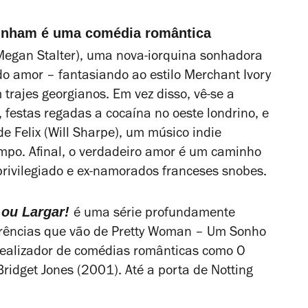
 Dunham é uma comédia romântica
Megan Stalter), uma nova-iorquina sonhadora
o amor – fantasiando ao estilo Merchant Ivory
trajes georgianos. Em vez disso, vê-se a
 festas regadas a cocaína no oeste londrino, e
de Felix (Will Sharpe), um músico indie
po. Afinal, o verdadeiro amor é um caminho
privilegiado e ex-namorados franceses snobes.
 ou Largar!
é uma série profundamente
erências que vão de
Pretty Woman – Um Sonho
 realizador de comédias românticas como
O
Bridget Jones
(2001). Até a porta de
Notting