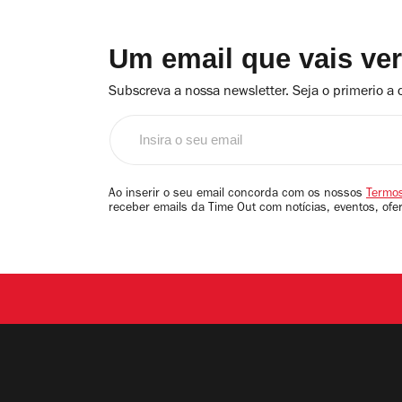
Um email que vais ve
Subscreva a nossa newsletter. Seja o primerio a 
Insira
o
seu
email
Ao inserir o seu email concorda com os nossos
Termos
receber emails da Time Out com notícias, eventos, ofe