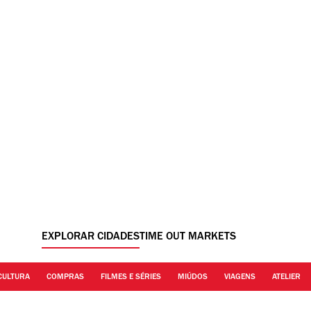
EXPLORAR CIDADES
TIME OUT MARKETS
CULTURA
COMPRAS
FILMES E SÉRIES
MIÚDOS
VIAGENS
ATELIER