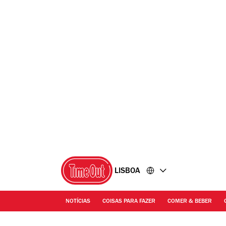
Ir
Ir
para
para
o
o
conteúdo
rodapé
LISBOA
NOTÍCIAS
COISAS PARA FAZER
COMER & BEBER