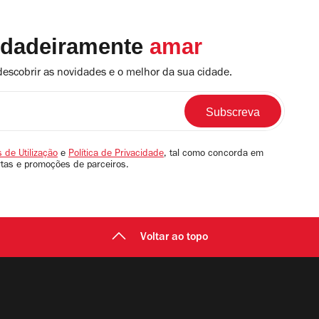
rdadeiramente
amar
descobrir as novidades e o melhor da sua cidade.
 de Utilização
e
Política de Privacidade
, tal como concorda em
rtas e promoções de parceiros.
Voltar ao topo