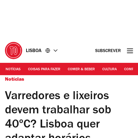
Ir
Ir
para
para
o
o
conteúdo
rodapé
LISBOA
SUBSCREVER
NOTÍCIAS
COISAS PARA FAZER
COMER & BEBER
CULTURA
COMPR
Notícias
Varredores e lixeiros
devem trabalhar sob
40ºC? Lisboa quer