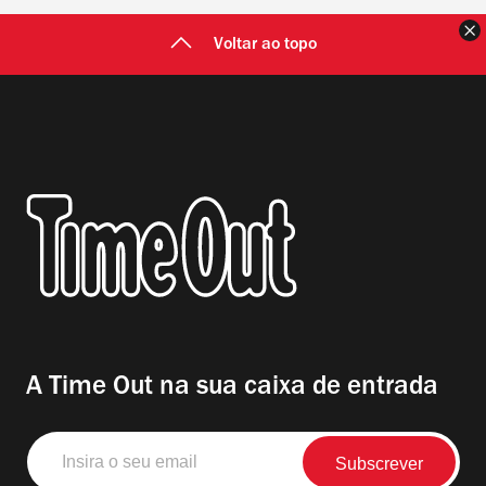
F
Voltar ao topo
A Time Out na sua caixa de entrada
Insira
o