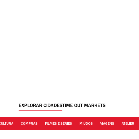
EXPLORAR CIDADES
TIME OUT MARKETS
CULTURA
COMPRAS
FILMES E SÉRIES
MIÚDOS
VIAGENS
ATELIER