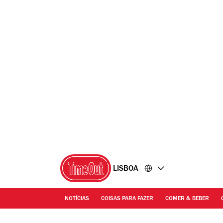
Ir
Ir
para
para
o
o
conteúdo
rodapé
LISBOA
NOTÍCIAS
COISAS PARA FAZER
COMER & BEBER