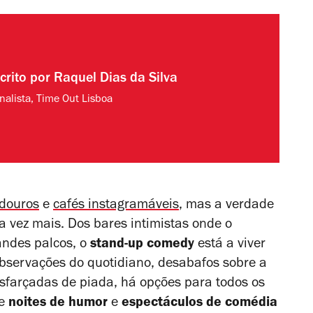
crito por
Raquel Dias da Silva
rnalista, Time Out Lisboa
douros
e
cafés instagramáveis
, mas a verdade
a vez mais. Dos bares intimistas onde o
ndes palcos, o
stand-up comedy
está a viver
bservações do quotidiano, desabafos sobre a
sfarçadas de piada, há opções para todos os
de
noites de humor
e
espectáculos de comédia