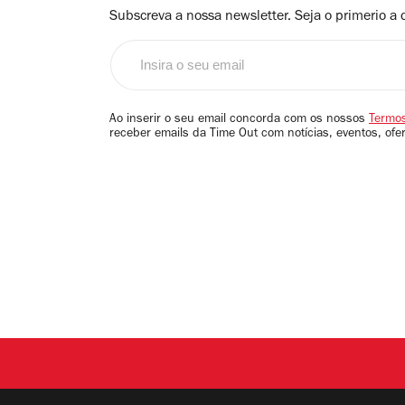
Subscreva a nossa newsletter. Seja o primerio a 
Insira
o
seu
email
Ao inserir o seu email concorda com os nossos
Termos
receber emails da Time Out com notícias, eventos, ofe