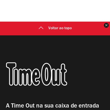
F
Voltar ao topo
A Time Out na sua caixa de entrada