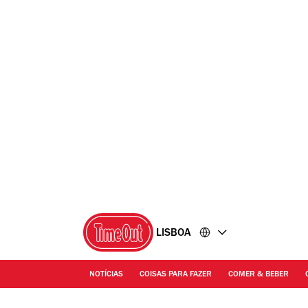
Ir
Ir
para
para
o
o
conteúdo
rodapé
LISBOA
NOTÍCIAS
COISAS PARA FAZER
COMER & BEBER