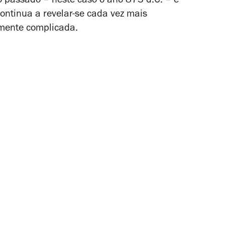
 o passado
–
neste caso o ano 873 d.C. – e
continua a revelar-se cada vez mais
mente complicada.