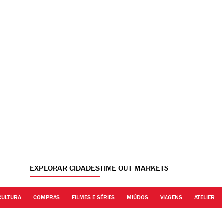
EXPLORAR CIDADES
TIME OUT MARKETS
CULTURA
COMPRAS
FILMES E SÉRIES
MIÚDOS
VIAGENS
ATELIER