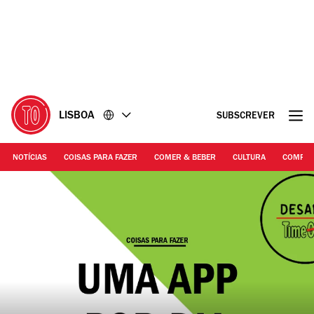
Ir
Ir
para
para
o
o
conteúdo
rodapé
LISBOA
SUBSCREVER
NOTÍCIAS
COISAS PARA FAZER
COMER & BEBER
CULTURA
COMPR