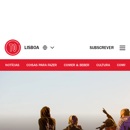
Ir
Ir
para
para
o
o
conteúdo
rodapé
LISBOA
SUBSCREVER
NOTÍCIAS
COISAS PARA FAZER
COMER & BEBER
CULTURA
COMPR