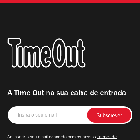
A Time Out na sua caixa de entrada
Insira
o
seu
email
Ao inserir o seu email concorda com os nossos
Termos de