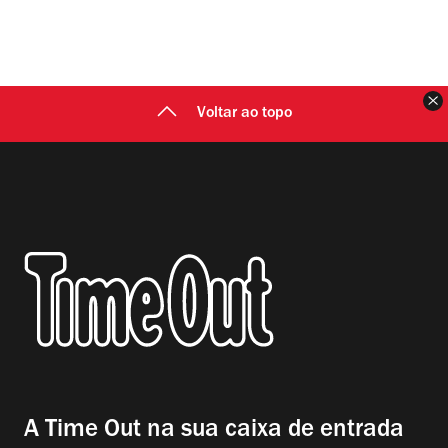
F
Voltar ao topo
A Time Out na sua caixa de entrada