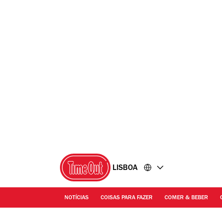
Ir
Ir
para
para
o
o
conteúdo
rodapé
LISBOA
NOTÍCIAS
COISAS PARA FAZER
COMER & BEBER