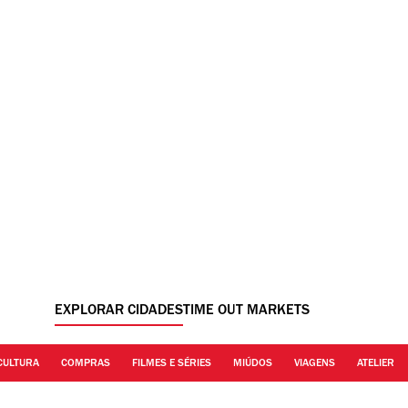
EXPLORAR CIDADES
TIME OUT MARKETS
CULTURA
COMPRAS
FILMES E SÉRIES
MIÚDOS
VIAGENS
ATELIER