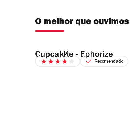
O melhor que ouvimos
CupcakKe - Ephorize
Recomendado
4/5
estrelas