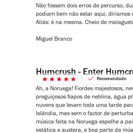
Não fossem dois erros de percurso, d
podiam bem não estar aqui, diríamos q
Aliás: é na mesma. Cheio de malaguet
Miguel Branco
Humcrush - Enter Humcr
Recomendado
5/5
Ah, a Noruega!
Fiordes majestosos, ne
estrelas
preguiçosos fiapos de neblina, água 
nuvens que levam toda uma tarde par
Islândia, mas sem o factor de perturba
música feita na Noruega espelhe a pa
estática e austera, e boa parte da mú