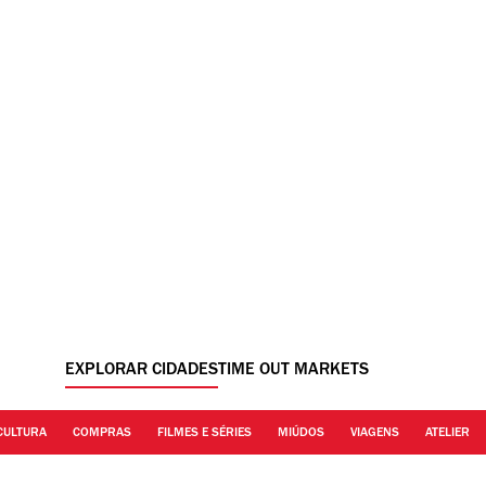
EXPLORAR CIDADES
TIME OUT MARKETS
CULTURA
COMPRAS
FILMES E SÉRIES
MIÚDOS
VIAGENS
ATELIER