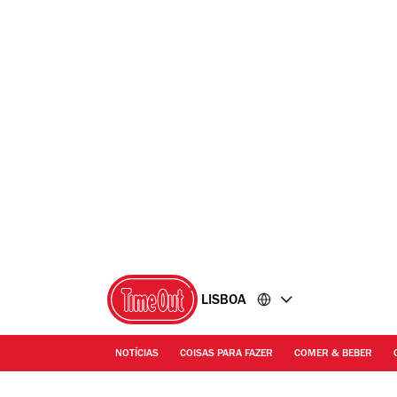
Ir
Ir
para
para
o
o
conteúdo
rodapé
LISBOA
NOTÍCIAS
COISAS PARA FAZER
COMER & BEBER