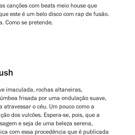
uas canções com beats meio house que
ue este é um belo disco com rap de fusão.
a. Como se pretende
.
ush
ve imaculada, rochas altaneiras,
plúmbea frisada por uma ondulação suave,
a atravessar o céu. Um pouco como a
ção dos vulcões. Espera-se, pois, que a
isagem e seja de uma beleza serena,
sica com essa procedência que é publicada