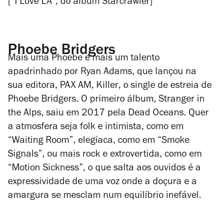
[“I Love LA”, do álbum
Starcrawler
]
Phoebe Bridgers
Mais uma Phoebe e mais um talento
apadrinhado por Ryan Adams, que lançou na
sua editora, PAX AM,
Killer
, o single de estreia de
Phoebe Bridgers. O primeiro álbum,
Stranger in
the Alps
, saiu em 2017 pela Dead Oceans. Quer
a atmosfera seja folk e intimista, como em
“Waiting Room”, elegíaca, como em “Smoke
Signals”, ou mais rock e extrovertida, como em
“Motion Sickness”, o que salta aos ouvidos é a
expressividade de uma voz onde a doçura e a
amargura se mesclam num equilíbrio inefável.