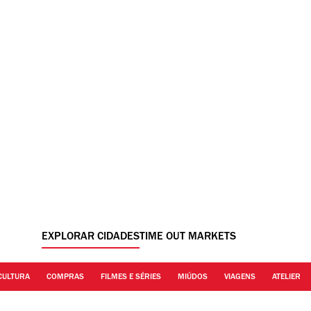
EXPLORAR CIDADES
TIME OUT MARKETS
CULTURA
COMPRAS
FILMES E SÉRIES
MIÚDOS
VIAGENS
ATELIER