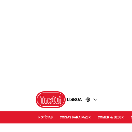
Ir
Ir
para
para
o
o
conteúdo
rodapé
LISBOA
NOTÍCIAS
COISAS PARA FAZER
COMER & BEBER