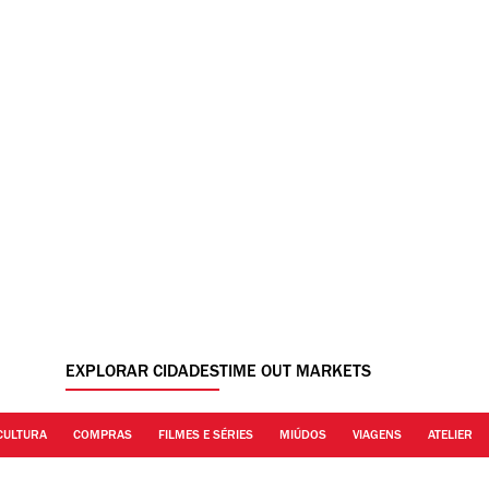
EXPLORAR CIDADES
TIME OUT MARKETS
CULTURA
COMPRAS
FILMES E SÉRIES
MIÚDOS
VIAGENS
ATELIER