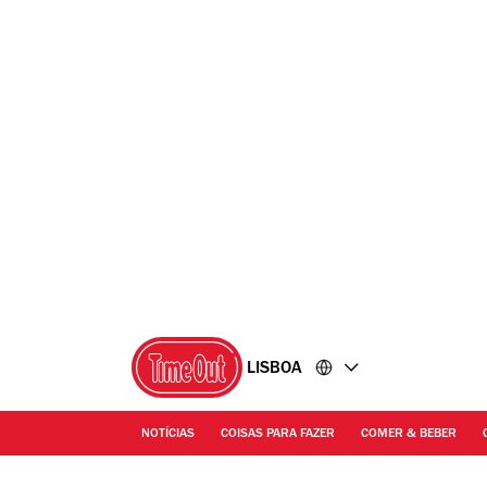
Ir
Ir
para
para
o
o
conteúdo
rodapé
LISBOA
NOTÍCIAS
COISAS PARA FAZER
COMER & BEBER