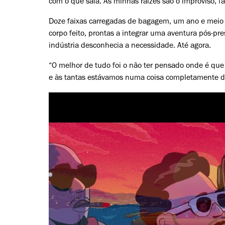
com o que saía. As minhas raízes são o improviso, f
Doze faixas carregadas de bagagem, um ano e meio d
corpo feito, prontas a integrar uma aventura pós-p
indústria desconhecia a necessidade. Até agora.
“O melhor de tudo foi o não ter pensado onde é q
e às tantas estávamos numa coisa completamente dif