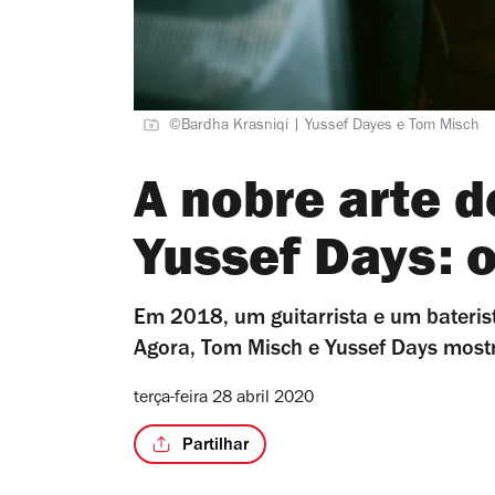
©Bardha Krasniqi | Yussef Dayes e Tom Misch
A nobre arte 
Yussef Days: o
Em 2018, um guitarrista e um bateris
Agora, Tom Misch e Yussef Days most
terça-feira 28 abril 2020
Partilhar