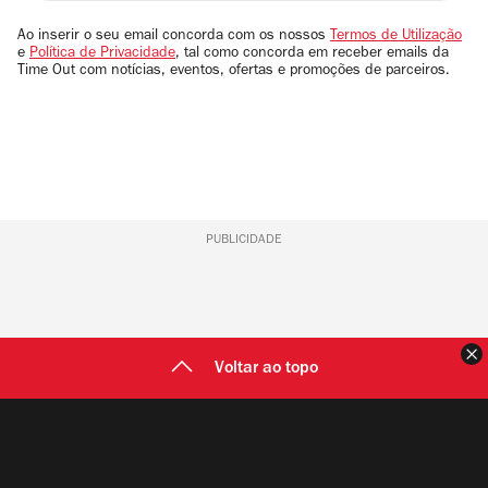
seu
email
Ao inserir o seu email concorda com os nossos
Termos de Utilização
e
Política de Privacidade
, tal como concorda em receber emails da
Time Out com notícias, eventos, ofertas e promoções de parceiros.
PUBLICIDADE
F
Voltar ao topo