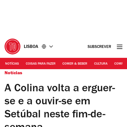
Ir
Ir
para
para
o
o
conteúdo
rodapé
LISBOA
SUBSCREVER
NOTÍCIAS
COISAS PARA FAZER
COMER & BEBER
CULTURA
COMPR
Notícias
A Colina volta a erguer-
se e a ouvir-se em
Setúbal neste fim-de-