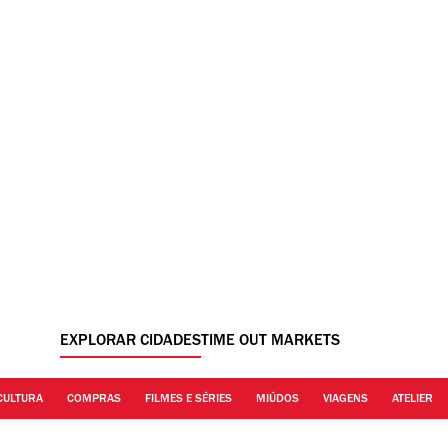
EXPLORAR CIDADES
TIME OUT MARKETS
CULTURA
COMPRAS
FILMES E SÉRIES
MIÚDOS
VIAGENS
ATELIER