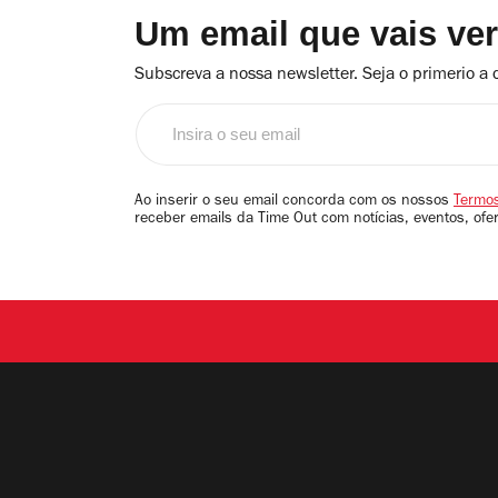
Um email que vais ve
Subscreva a nossa newsletter. Seja o primerio a 
Insira
o
seu
email
Ao inserir o seu email concorda com os nossos
Termos
receber emails da Time Out com notícias, eventos, ofe