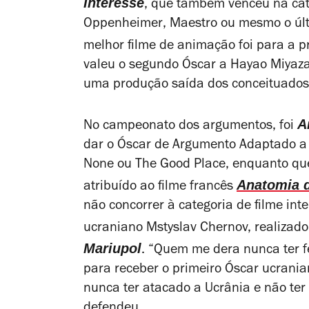
Interesse
, que também venceu na cat
Oppenheimer
,
Maestro
ou mesmo o últ
melhor filme de animação foi para a 
valeu o segundo Óscar a Hayao Miyaz
uma produção saída dos conceituados 
A
No campeonato dos argumentos, foi
dar o Óscar de Argumento Adaptado a 
None
ou
The Good Place
, enquanto qu
Anatomia 
atribuído ao filme francês
não concorrer à categoria de filme int
ucraniano Mstyslav Chernov, realizad
Mariupol
. “Quem me dera nunca ter fe
para receber o primeiro Óscar ucranian
nunca ter atacado a Ucrânia e não te
defendeu.