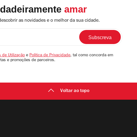
rdadeiramente
amar
descobrir as novidades e o melhor da sua cidade.
 de Utilização
e
Política de Privacidade
, tal como concorda em
rtas e promoções de parceiros.
Voltar ao topo