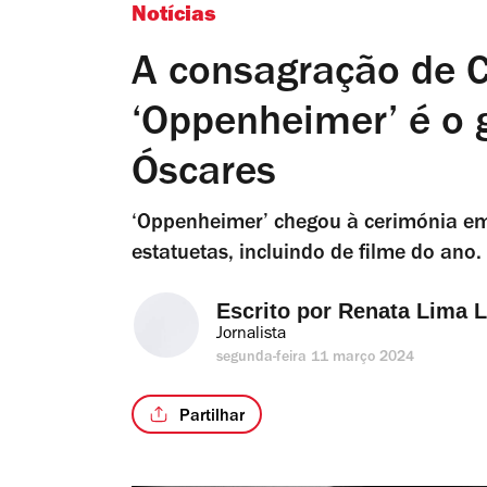
Notícias
A consagração de C
‘Oppenheimer’ é o 
Óscares
‘Oppenheimer’ chegou à cerimónia em
estatuetas, incluindo de filme do ano
Escrito por 
Renata Lima 
Jornalista
segunda-feira 11 março 2024
Partilhar