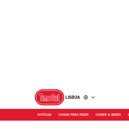
Ir
Ir
para
para
o
o
conteúdo
rodapé
LISBOA
NOTÍCIAS
COISAS PARA FAZER
COMER & BEBER