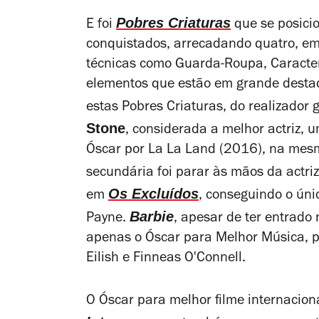
Pobres Criaturas
E foi
que se posic
conquistados, arrecadando quatro, em
técnicas como Guarda-Roupa, Caracter
elementos que estão em grande desta
estas
Pobres Criaturas
, do realizador 
Stone
, considerada a melhor actriz, 
Óscar por
La La Land
(2016), na mesma
secundária foi parar às mãos da actri
Os Excluídos
em
, conseguindo o úni
Barbie
Payne.
, apesar de ter entrado
apenas o Óscar para Melhor Música, p
Eilish e Finneas O'Connell.
O Óscar para melhor filme internaciona