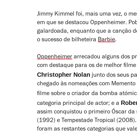
Jimmy Kimmel foi, mais uma vez, o me
em que se destacou
Oppenheimer
.
Pob
galardoada, enquanto que a canção de B
o sucesso de bilheteira
Barbie
.
Oppenheimer
arrecadou alguns dos pr
com destaque para os de melhor filme
Christopher Nolan
junto dos seus pa
chegado às nomeações com
Memento
filme sobre o criador da bomba atómi
Rober
categoria principal de actor; e a
assim conquistou o primeiro Óscar da
(1992) e
Tempestade Tropical
(2008). 
foram as restantes categorias que val