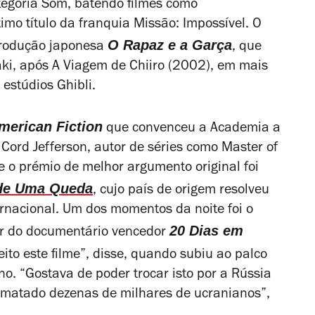
egoria Som, batendo filmes como
imo título da franquia
Missão: Impossível
. O
O Rapaz e a Garça
produção japonesa
, que
aki, após
A Viagem de Chiiro
(2002), em mais
estúdios Ghibli.
merican Fiction
que convenceu a Academia a
Cord Jefferson, autor de séries como
Master of
e o prémio de melhor argumento original foi
de Uma Queda
, cujo país de origem resolveu
ernacional. Um dos momentos da noite foi o
20 Dias em
or do documentário vencedor
ito este filme”, disse, quando subiu ao palco
o. “Gostava de poder trocar isto por a Rússia
r matado dezenas de milhares de ucranianos”,