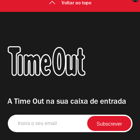
Voltar ao topo
A Time Out na sua caixa de entrada
Insira
o
seu