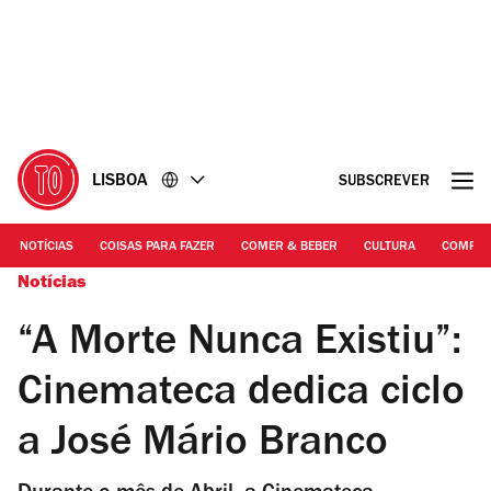
Ir
Ir
para
para
o
o
conteúdo
rodapé
LISBOA
SUBSCREVER
NOTÍCIAS
COISAS PARA FAZER
COMER & BEBER
CULTURA
COMPR
Notícias
“A Morte Nunca Existiu”:
Cinemateca dedica ciclo
a José Mário Branco