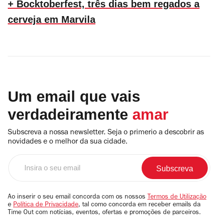
+ Bocktoberfest, três dias bem regados a
cerveja em Marvila
Um email que vais
verdadeiramente
amar
Subscreva a nossa newsletter. Seja o primerio a descobrir as
novidades e o melhor da sua cidade.
Insira
o
seu
email
Ao inserir o seu email concorda com os nossos
Termos de Utilização
e
Política de Privacidade
, tal como concorda em receber emails da
Time Out com notícias, eventos, ofertas e promoções de parceiros.