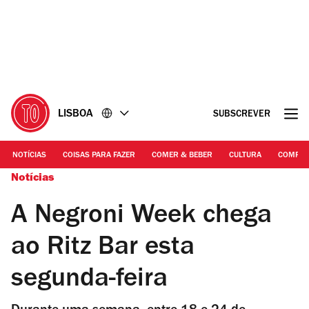
Ir
Ir
para
para
o
o
conteúdo
rodapé
LISBOA
SUBSCREVER
NOTÍCIAS
COISAS PARA FAZER
COMER & BEBER
CULTURA
COMPR
Notícias
A Negroni Week chega
ao Ritz Bar esta
segunda-feira