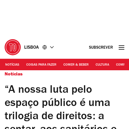
Ir
Ir
para
para
o
o
conteúdo
rodapé
LISBOA
SUBSCREVER
NOTÍCIAS
COISAS PARA FAZER
COMER & BEBER
CULTURA
COMPR
Notícias
“A nossa luta pelo
espaço público é uma
trilogia de direitos: a