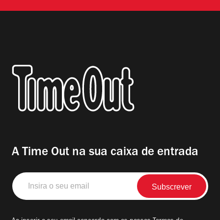
A Time Out na sua caixa de entrada
Insira
o
seu
email