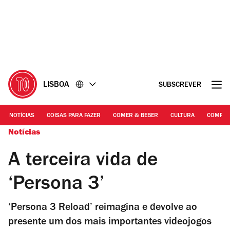
Ir
Ir
para
para
o
o
conteúdo
rodapé
LISBOA
SUBSCREVER
NOTÍCIAS
COISAS PARA FAZER
COMER & BEBER
CULTURA
COMPR
Notícias
A terceira vida de
‘Persona 3’
‘Persona 3 Reload’ reimagina e devolve ao
presente um dos mais importantes videojogos