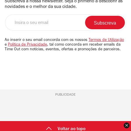
Subscreva a nossa newsletter. Seja o primerio a descobrir as
novidades e o melhor da sua cidade.
Insira
o
seu
email
Ao inserir o seu email concorda com os nossos
Termos de Utilização
e
Política de Privacidade
, tal como concorda em receber emails da
Time Out com notícias, eventos, ofertas e promoções de parceiros.
PUBLICIDADE
F
Voltar ao topo