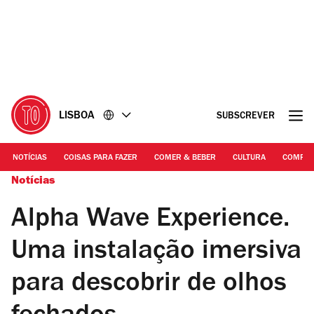
Ir
Ir
para
para
o
o
conteúdo
rodapé
LISBOA
SUBSCREVER
NOTÍCIAS
COISAS PARA FAZER
COMER & BEBER
CULTURA
COMPR
Notícias
Alpha Wave Experience.
Uma instalação imersiva
para descobrir de olhos