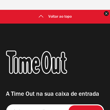
F
Voltar ao topo
A Time Out na sua caixa de entrada
Insira