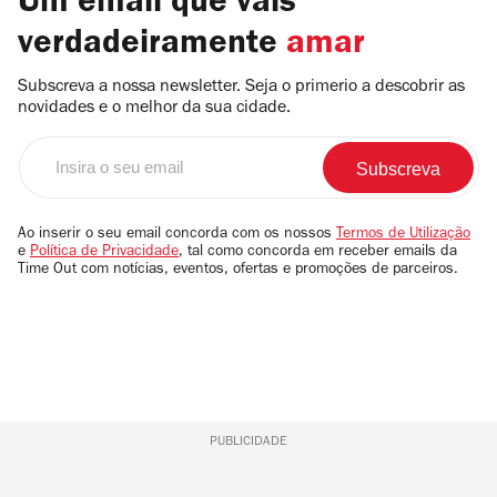
Um email que vais
verdadeiramente
amar
Subscreva a nossa newsletter. Seja o primerio a descobrir as
novidades e o melhor da sua cidade.
Insira
o
seu
email
Ao inserir o seu email concorda com os nossos
Termos de Utilização
e
Política de Privacidade
, tal como concorda em receber emails da
Time Out com notícias, eventos, ofertas e promoções de parceiros.
PUBLICIDADE