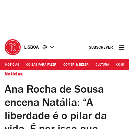
Ir
Ir
para
para
o
o
conteúdo
rodapé
LISBOA
SUBSCREVER
NOTÍCIAS
COISAS PARA FAZER
COMER & BEBER
CULTURA
COMPR
Notícias
Ana Rocha de Sousa
encena Natália: “A
liberdade é o pilar da