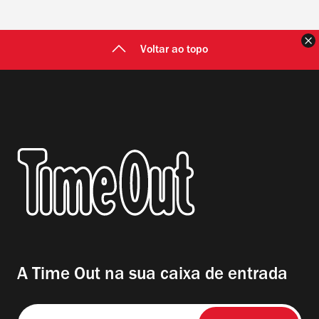
F
Voltar ao topo
A Time Out na sua caixa de entrada
Insira